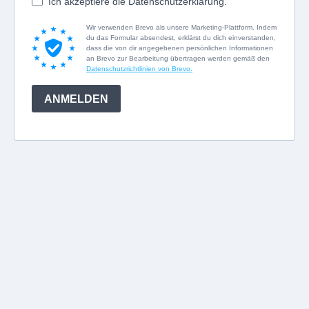
Ich akzeptiere die Datenschutzerklärung.
Wir verwenden Brevo als unsere Marketing-Plattform. Indem
du das Formular absendest, erklärst du dich einverstanden,
dass die von dir angegebenen persönlichen Informationen
an Brevo zur Bearbeitung übertragen werden gemäß den
Datenschutzrichtlinien von Brevo.
ANMELDEN